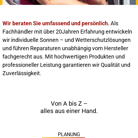
Wir beraten Sie umfassend und persönlich.
Als
Fachhändler mit über 20Jahren Erfahrung entwickeln
wir individuelle Sonnen – und Wetterschutzlösungen
und führen Reparaturen unabhängig vom Hersteller
fachgerecht aus. Mit hochwertigen Produkten und
professioneller Leistung garantieren wir Qualität und
Zuverlässigkeit.
Von A bis Z –
alles aus einer Hand.
Persönliche Beratung
Wir analysieren Ihre Wünsche, bauliche
Montage vom Profi
Gegebenheiten und Architektur Ihres Hauses
Unsere erfahrenen Monteure sorgen für eine
und finden daraus die optimale Lösung für
PLANUNG
Rundum-Service für Ihren Sonnenschutz